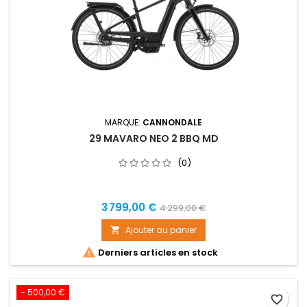
MARQUE:
CANNONDALE
29 MAVARO NEO 2 BBQ MD
(0)
Prix
Prix
3 799,00 €
4 299,00 €
de
Ajouter au panier

base

Derniers articles en stock
- 500,00 €
favorite_border