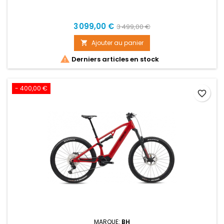
Prix
Prix
3 099,00 €
3 499,00 €
de
Ajouter au panier

base

Derniers articles en stock
- 400,00 €
favorite_border
MARQUE:
BH