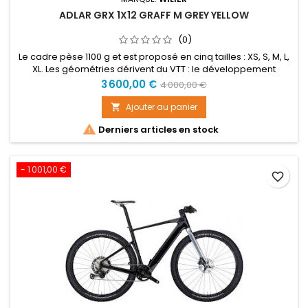
ADLAR GRX 1X12 GRAFF M GREY YELLOW
(0)
Le cadre pèse 1100 g et est proposé en cinq tailles : XS, S, M, L,
XL. Les géométries dérivent du VTT : le développement
horizontal du triangle avant (reach) est plutôt prononcé.
Prix
Prix
3 600,00 €
4 000,00 €
Cette solution permet d’adopter une potence plus courte, qui
de
travaille en synergie avec un angle de direction relativement
Ajouter au panier

ouvert (70°). Cette évolution donne plus de maniabilité...
base

Derniers articles en stock
- 1 001,00 €
favorite_border