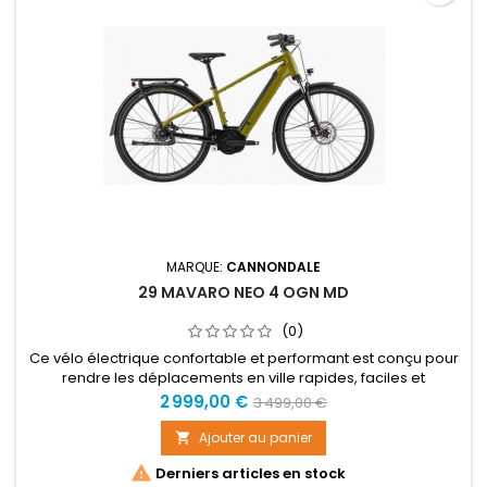
MARQUE:
CANNONDALE
29 MAVARO NEO 4 OGN MD
(0)
Ce vélo électrique confortable et performant est conçu pour
rendre les déplacements en ville rapides, faciles et
amusants. Doté de notre cadre en alliage SmartForm C2
Prix
Prix
2 999,00 €
3 499,00 €
léger et durable, il est alimenté par le moteur Active Line Plus
de
de Bosch et une batterie de 500 Wh, qui garantissent
Ajouter au panier

puissance, autonomie et poids raisonnable. Un entraînement
base

Derniers articles en stock
par courroie...