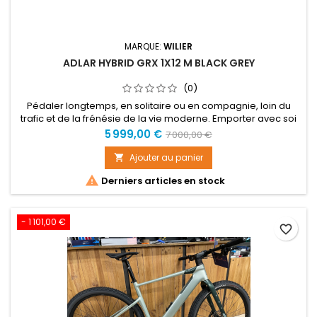
MARQUE:
WILIER
ADLAR HYBRID GRX 1X12 M BLACK GREY
(0)
Pédaler longtemps, en solitaire ou en compagnie, loin du
trafic et de la frénésie de la vie moderne. Emporter avec soi
tout le nécessaire. Écouter le rythme de son corps : manger
Prix
Prix
5 999,00 €
7 000,00 €
quand le besoin s’en fait sentir, dormir et jouir de chaque
de
instant. Peu importe l’endroit.L’Adlar Hybrid est le
Ajouter au panier

développement naturel de notre plate-forme gravel
base

Derniers articles en stock
consacrée à...
- 1 101,00 €
favorite_border