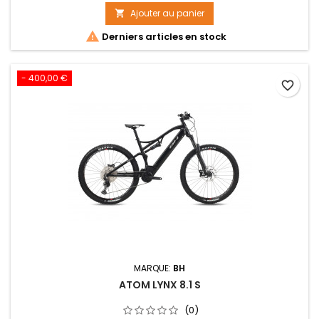
de
Ajouter au panier

base

Derniers articles en stock
- 400,00 €
favorite_border
MARQUE:
BH
ATOM LYNX 8.1 S
(0)