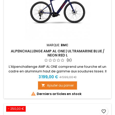
MARQUE:
BMC
ALPENCHALLENGE AMP AL ONE | ULTRAMARINE BLUE /
NEON RED L
(0)
L’Alpenchallenge AMP AL ONE comprend une fourche et un
cadre en aluminium haut de gamme aux soudures lisses. Il
est équipé d’une motorisation Bosch Performance CX et
Prix
Prix
3 199,00 €
4 599,00 €
d’une batterie intégrée PowerTube 625 Wh. Le cadre
de
présente un revêtement poudre pour une meilleure
Ajouter au panier

durabilité, des fixations pour garde-boue et une potence ICS.
base

Derniers articles en stock
La transmission 11 vitesses...
- 250,00 €
favorite_border