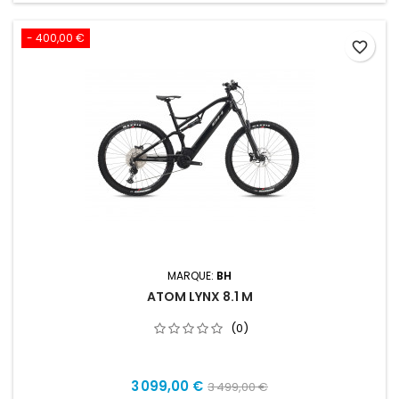
- 400,00 €
favorite_border
MARQUE:
BH
ATOM LYNX 8.1 M
(0)
Prix
Prix
3 099,00 €
3 499,00 €