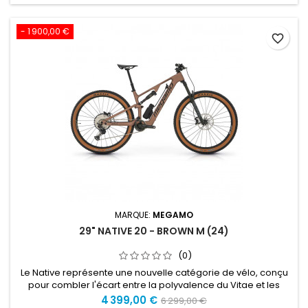
- 1 900,00 €
favorite_border
MARQUE:
MEGAMO
29" NATIVE 20 - BROWN M (24)
(0)
Le Native représente une nouvelle catégorie de vélo, conçu
pour combler l'écart entre la polyvalence du Vitae et les
capacités d'un Crave CRB. C'est un équilibre qui combine le
Prix
Prix
4 399,00 €
6 299,00 €