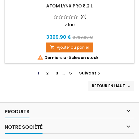
ATOM LYNX PRO 8.2 L
(0)
vttae
Prix
Prix
3 399,90 €
3 799,90 €
de
Ajouter au panier

base

Derniers articles en stock
1
2
3
…
5
Suivant

RETOUR EN HAUT


PRODUITS

NOTRE SOCIÉTÉ