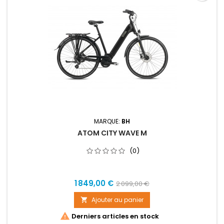
MARQUE:
BH
ATOM CITY WAVE M
(0)
Prix
Prix
1 849,00 €
2 099,00 €
de
Ajouter au panier

base

Derniers articles en stock