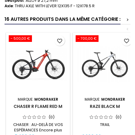
Seatpost
: ALLOY ⌀ 27,2 mm
Axle
: THRU AXLE WITH LEVER 12X135 F - 12X178.5 R
16 AUTRES PRODUITS DANS LA MÊME CATÉGORIE :
>
<
- 500,00 €
- 700,00 €
favorite_border
favorite_border
MARQUE:
MONDRAKER
MARQUE:
MONDRAKER
CHASER R FLAME RED M
RAZE BLACK M
(0)
(0)
CHASER : AU-DELÀ DE VOS
TRAIL
ESPÉRANCES Encore plus