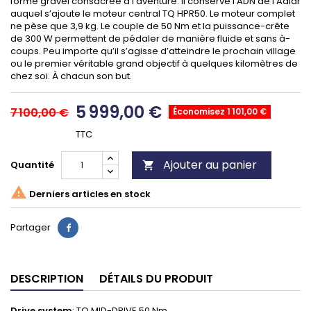
forme gravel consacrée à l’aventure. Il conserve l’ADN de l’Adlar
auquel s’ajoute le moteur central TQ HPR50. Le moteur complet
ne pèse que 3,9 kg. Le couple de 50 Nm et la puissance-crête
de 300 W permettent de pédaler de manière fluide et sans à-
coups. Peu importe qu’il s’agisse d’atteindre le prochain village
ou le premier véritable grand objectif à quelques kilomètres de
chez soi. À chacun son but.
5 999,00 €
7 100,00 €
Économisez 1 101,00 €
TTC
Ajouter au panier
Quantité


Derniers articles en stock
Partager
DESCRIPTION
DÉTAILS DU PRODUIT
Drive system
: TQ MID-DRIVE 50 Nm