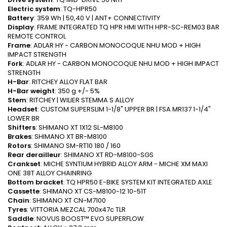
Electric system
: TQ-HPR50
Battery
: 359 Wh | 50,40 V | ANT+ CONNECTIVITY
Display
: FRAME INTEGRATED TQ HPR HMI WITH HPR-SC-REM03 BAR
REMOTE CONTROL
Frame
: ADLAR HY - CARBON MONOCOQUE NHU MOD + HIGH
IMPACT STRENGTH
Fork
: ADLAR HY - CARBON MONOCOQUE NHU MOD + HIGH IMPACT
STRENGTH
H-Bar
: RITCHEY ALLOY FLAT BAR
H-Bar weight
: 350 g +/- 5%
Stem
: RITCHEY | WILIER STEMMA S ALLOY
Headset
: CUSTOM SUPERSLIM 1-1/8" UPPER BR | FSA MR137 1-1/4"
LOWER BR
Shifters
: SHIMANO XT 1X12 SL-M8100
Brakes
: SHIMANO XT BR-M8100
Rotors
: SHIMANO SM-RT10 180 / 160
Rear derailleur
: SHIMANO XT RD-M8100-SGS
Crankset
: MICHE SYNTIUM HYBRID ALLOY ARM - MICHE XM MAXI
ONE 38T ALLOY CHAINRING
Bottom bracket
: TQ HPR50 E-BIKE SYSTEM KIT INTEGRATED AXLE
Cassette
: SHIMANO XT CS-M8100-12 10-51T
Chain
: SHIMANO XT CN-M7100
Tyres
: VITTORIA MEZCAL 700x47c TLR
Saddle
: NOVUS BOOST™ EVO SUPERFLOW