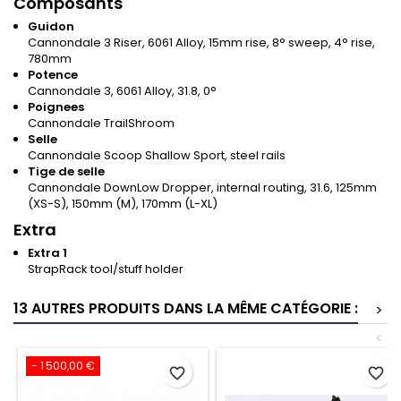
Composants
Guidon
Cannondale 3 Riser, 6061 Alloy, 15mm rise, 8° sweep, 4° rise,
780mm
Potence
Cannondale 3, 6061 Alloy, 31.8, 0°
Poignees
Cannondale TrailShroom
Selle
Cannondale Scoop Shallow Sport, steel rails
Tige de selle
Cannondale DownLow Dropper, internal routing, 31.6, 125mm
(XS-S), 150mm (M), 170mm (L-XL)
Extra
Extra 1
StrapRack tool/stuff holder
13 AUTRES PRODUITS DANS LA MÊME CATÉGORIE :
>
<
- 1 500,00 €
favorite_border
favorite_border