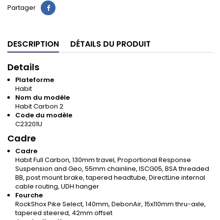
Partager
DESCRIPTION
DÉTAILS DU PRODUIT
Details
Plateforme
Habit
Nom du modèle
Habit Carbon 2
Code du modèle
C23201U
Cadre
Cadre
Habit Full Carbon, 130mm travel, Proportional Response
Suspension and Geo, 55mm chainline, ISCG05, BSA threaded
BB, post mount brake, tapered headtube, DirectLine internal
cable routing, UDH hanger
Fourche
RockShox Pike Select, 140mm, DebonAir, 15x110mm thru-axle,
tapered steered, 42mm offset