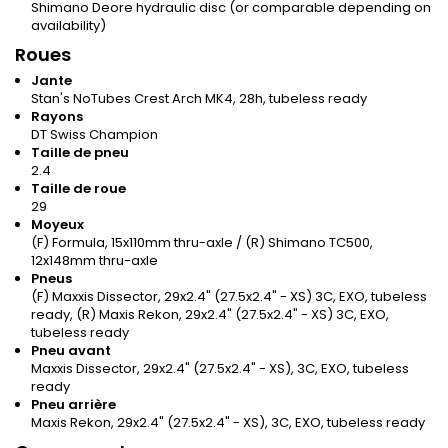
Shimano Deore hydraulic disc (or comparable depending on
availability)
Roues
Jante
Stan's NoTubes Crest Arch MK4, 28h, tubeless ready
Rayons
DT Swiss Champion
Taille de pneu
2.4
Taille de roue
29
Moyeux
(F) Formula, 15x110mm thru-axle / (R) Shimano TC500,
12x148mm thru-axle
Pneus
(F) Maxxis Dissector, 29x2.4" (27.5x2.4" - XS) 3C, EXO, tubeless
ready, (R) Maxis Rekon, 29x2.4" (27.5x2.4" - XS) 3C, EXO,
tubeless ready
Pneu avant
Maxxis Dissector, 29x2.4" (27.5x2.4" - XS), 3C, EXO, tubeless
ready
Pneu arrière
Maxis Rekon, 29x2.4" (27.5x2.4" - XS), 3C, EXO, tubeless ready