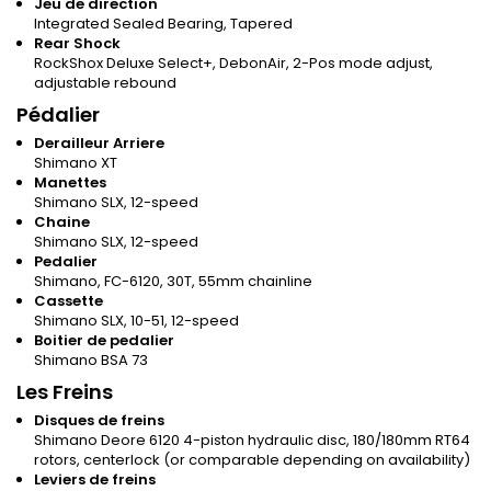
Jeu de direction
Integrated Sealed Bearing, Tapered
Rear Shock
RockShox Deluxe Select+, DebonAir, 2-Pos mode adjust,
adjustable rebound
Pédalier
Derailleur Arriere
Shimano XT
Manettes
Shimano SLX, 12-speed
Chaine
Shimano SLX, 12-speed
Pedalier
Shimano, FC-6120, 30T, 55mm chainline
Cassette
Shimano SLX, 10-51, 12-speed
Boitier de pedalier
Shimano BSA 73
Les Freins
Disques de freins
Shimano Deore 6120 4-piston hydraulic disc, 180/180mm RT64
rotors, centerlock (or comparable depending on availability)
Leviers de freins