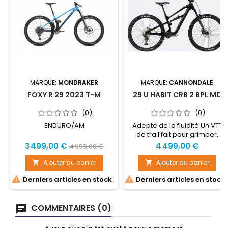
MARQUE:
MONDRAKER
MARQUE:
CANNONDALE
FOXY R 29 2023 T-M
29 U HABIT CRB 2 BPL MD
(0)
(0)
ENDURO/AM
Adepte de la fluidité Un VTT
de trail fait pour grimper,
foncer sur terrain plat et
Prix
Prix
Prix
3 499,00 €
4 499,00 €
4 999,00 €
dévaler les descentes. Un
de
vélo pour toutes les situations
Ajouter au panier
Ajouter au panier


base
et tout pour le plaisir ! Où il


Derniers articles en stock
Derniers articles en stock
prospère Pour les grands
espaces Conçu pour vous
apporter Pratique trail
COMMENTAIRES (0)
orientée plaisir Points forts
Cadre tout carbone /
Transmission Shimano XT/SLX