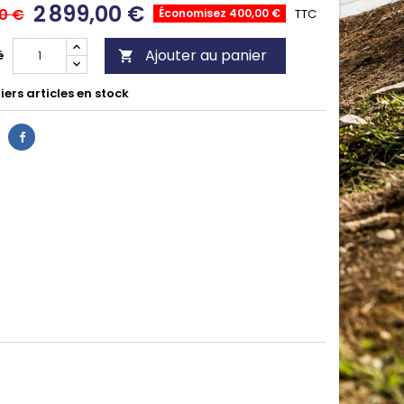
2 899,00 €
00 €
Économisez 400,00 €
TTC
Ajouter au panier
é

ers articles en stock