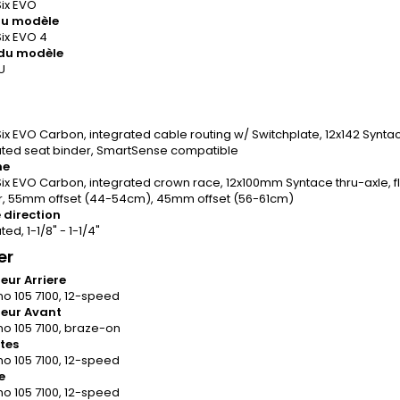
ix EVO
u modèle
ix EVO 4
du modèle
U
ix EVO Carbon, integrated cable routing w/ Switchplate, 12x142 Synta
ated seat binder, SmartSense compatible
he
x EVO Carbon, integrated crown race, 12x100mm Syntace thru-axle, flat 
r, 55mm offset (44-54cm), 45mm offset (56-61cm)
 direction
ted, 1-1/8" - 1-1/4"
er
leur Arriere
o 105 7100, 12-speed
leur Avant
o 105 7100, braze-on
tes
o 105 7100, 12-speed
e
o 105 7100, 12-speed