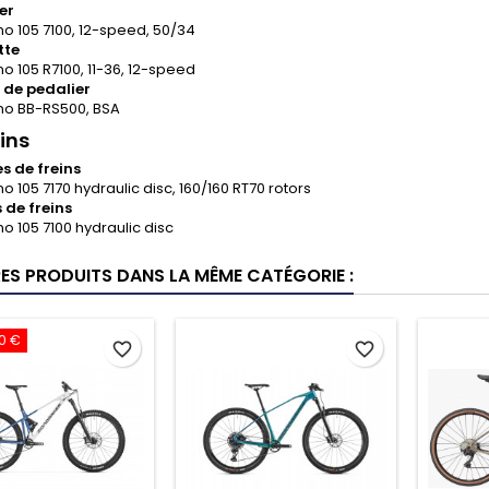
er
o 105 7100, 12-speed, 50/34
tte
o 105 R7100, 11-36, 12-speed
r de pedalier
o BB-RS500, BSA
eins
s de freins
 105 7170 hydraulic disc, 160/160 RT70 rotors
s de freins
o 105 7100 hydraulic disc
RES PRODUITS DANS LA MÊME CATÉGORIE :
0 €
favorite_border
favorite_border