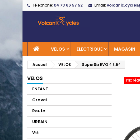
Téléphone:
04 73 66 57 52
Email:
volcanic.cycle
A
C
C
add_circle_outline
Vo
No
d'e
VELOS
ELECTRIQUE
MAGASIN
Accueil
VELOS
SuperSix EVO 4 t.54
VELOS
Prix réd
ENFANT
Gravel
Route
URBAIN
Vtt