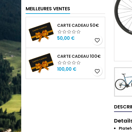
MEILLEURES VENTES
CARTE CADEAU 50€
Prix
50,00 €
favorite_border
CARTE CADEAU 100€
Prix
100,00 €
favorite_border
DESCRI
Detail
Plate