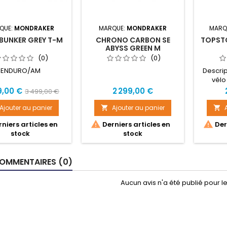
QUE:
MONDRAKER
MARQUE:
MONDRAKER
MARQ
BUNKER GREY T-M
CHRONO CARBON SE
TOPSTO
ABYSS GREEN M
(0)
(0)
ENDURO/AM
Descri
vélo
compro
Prix
Prix
9,00 €
2 299,00 €
3 499,00 €
GRX 
de
groupe
Ajouter au panier
Ajouter au panier


base
GRX6


niers articles en
Derniers articles en
Dern
suspen
stock
stock
une mei
et plus
terrain
OMMENTAIRES (0)
de r
adhéren
sur la te
Aucun avis n'a été publié pour 
le reste