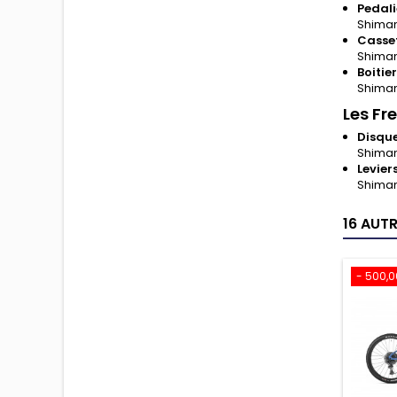
Pedali
Shiman
Casse
Shiman
Boitie
Shiman
Les Fr
Disque
Shimano
Levier
Shiman
16 AUT
- 500,0