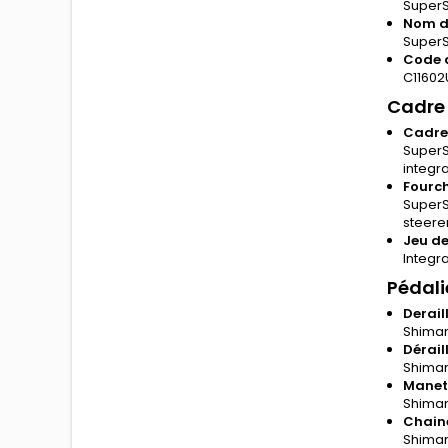
SuperS
Nom d
SuperS
Code 
C11602
Cadre
Cadre
SuperS
integr
Fourc
SuperSi
steere
Jeu de
Integra
Pédali
Derail
Shiman
Dérail
Shiman
Manet
Shiman
Chain
Shiman