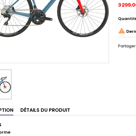
3 299,
Quantit

Derni
Partager
PTION
DÉTAILS DU PRODUIT
s
forme