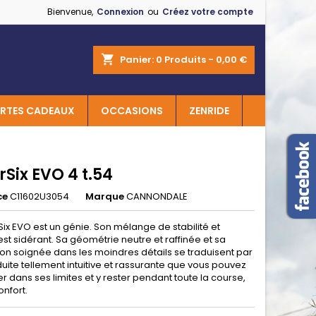
Bienvenue,
Connexion
ou
Créez votre compte
×
×
×
shopping_cart
Panier:
0
Produits - 0,00 €
RTES CADEAUX
OCCASIONS
ZENRIDE
n
s
Six EVO 4 t.54
ce
C11602U3054
Marque
CANNONDALE
ix EVO est un génie. Son mélange de stabilité et
 est sidérant. Sa géométrie neutre et raffinée et sa
on soignée dans les moindres détails se traduisent par
uite tellement intuitive et rassurante que vous pouvez
r dans ses limites et y rester pendant toute la course,
onfort.